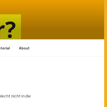
terial
About
echt nicht in die