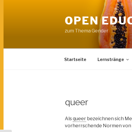
Skip
to
OPEN EDU
content
zum Thema Gender
Startseite
Lernstränge
queer
Als
queer
bezeichnen sich Men
vorherrschende Normen von G