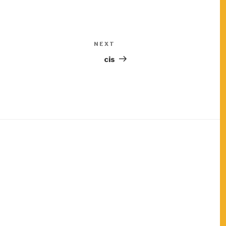
NEXT
Next
Post
cis