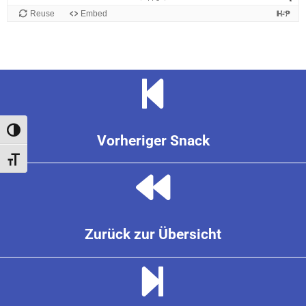
Toggle High Contrast
Vorheriger Snack
Toggle Font size
Zurück zur Übersicht