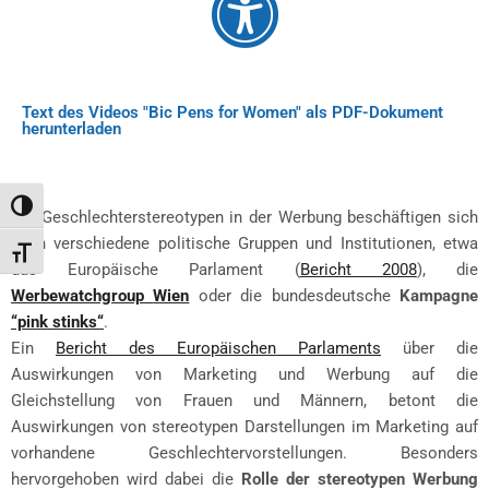
Text des Videos "Bic Pens for Women" als PDF-Dokument
herunterladen
Toggle High Contrast
Mit Geschlechterstereotypen in der Werbung beschäftigen sich
auch verschiedene politische Gruppen und Institutionen, etwa
Toggle Font size
das Europäische Parlament (
Bericht 2008
), die
Werbewatchgroup
Wien
oder die bundesdeutsche
Kampagne
“pink
stinks
“
.
Ein
Bericht des Europäischen
Parlaments
über die
Auswirkungen von Marketing und Werbung auf die
Gleichstellung von Frauen und Männern, betont die
Auswirkungen von stereotypen Darstellungen im Marketing auf
vorhandene Geschlechtervorstellungen. Besonders
hervorgehoben wird dabei die
Rolle der stereotypen Werbung